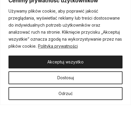
Cenimy prywatność użytkowników
Nagrody i wyróżnienia
Używamy plików cookie, aby poprawić jakość
Projekty realizowane przez Fundację Rafała Sonika Stars4Stars
przeglądania, wyświetlać reklamy lub treści dostosowane
i naszych partnerów wzbudzają duże zainteresowanie oraz są
do indywidualnych potrzeb użytkowników oraz
doceniane przez branżowe media i instytucje społeczno-
analizować ruch na stronie. Kliknięcie przycisku „Akceptuj
samorządowe. Cieszymy się, że nasze działania są widoczne,
wszystkie” oznacza zgodę na wykorzystywanie przez nas
dzięki temu docieramy do szerszego grona odbiorców
plików cookie.
Polityka prywatności
i skuteczniej możemy robić to, co jest najważniejsze, czyli
pomagać Dzieciom, które ucierpiały w wypadkach
Akceptuj wszystko
komunikacyjnych.
Dostosuj
Odrzuć