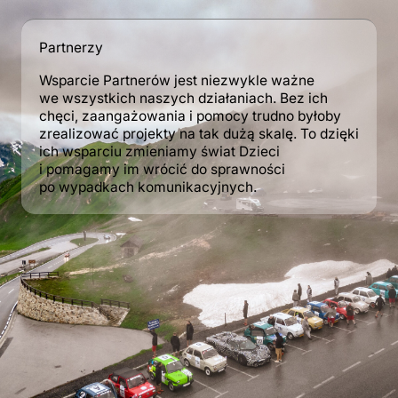
Przejdź
do
Partnerzy
treści
Wsparcie Partnerów jest niezwykle ważne
we wszystkich naszych działaniach. Bez ich
chęci, zaangażowania i pomocy trudno byłoby
zrealizować projekty na tak dużą skalę. To dzięki
ich wsparciu zmieniamy świat Dzieci
i pomagamy im wrócić do sprawności
po wypadkach komunikacyjnych.